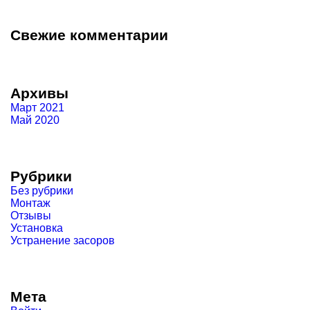
Свежие комментарии
Архивы
Март 2021
Май 2020
Рубрики
Без рубрики
Монтаж
Отзывы
Установка
Устранение засоров
Мета