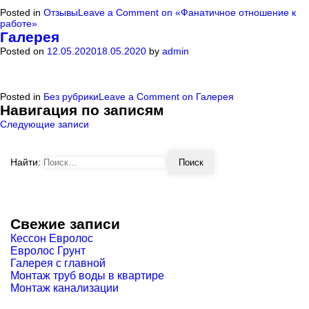
Posted in
Отзывы
Leave a Comment
on «Фанатичное отношение к
работе»
Галерея
Posted on
12.05.2020
18.05.2020
by
admin
Posted in
Без рубрики
Leave a Comment
on Галерея
Навигация по записям
Следующие записи
Найти:
Свежие записи
Кессон Евролос
Евролос Грунт
Галерея с главной
Монтаж труб воды в квартире
Монтаж канализации