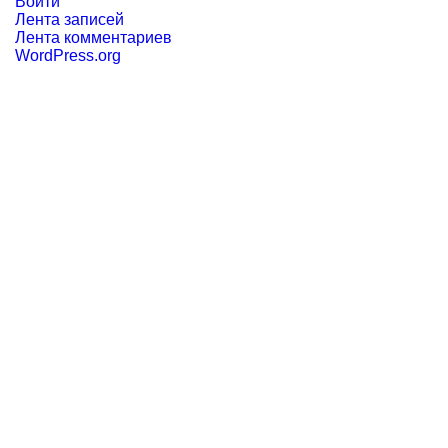
Войти
Лента записей
Лента комментариев
WordPress.org
КОНТАКТЫ
АДРЕС
г. Кольчугино ул. Зернова д. 9
ТЕЛЕФОН
+7 (919) 000-86-06
ПОЧТА
san-tehnik.33@yandex.ru