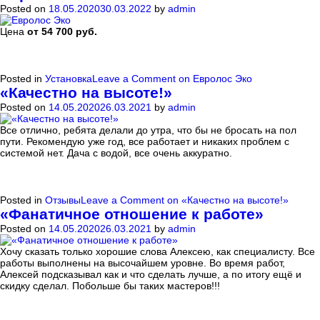
Posted on
18.05.2020
30.03.2022
by
admin
Цена
от 54 700 руб.
Posted in
Установка
Leave a Comment
on Евролос Эко
«Качестно на высоте!»
Posted on
14.05.2020
26.03.2021
by
admin
Все отлично, ребята делали до утра, что бы не бросать на пол
пути. Рекомендую уже год, все работает и никаких проблем с
системой нет. Дача с водой, все очень аккуратно.
Posted in
Отзывы
Leave a Comment
on «Качестно на высоте!»
«Фанатичное отношение к работе»
Posted on
14.05.2020
26.03.2021
by
admin
Хочу сказать только хорошие слова Алексею, как специалисту. Все
работы выполнены на высочайшем уровне. Во время работ,
Алексей подсказывал как и что сделать лучше, а по итогу ещё и
скидку сделал. Побольше бы таких мастеров!!!